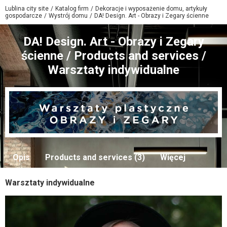
Lublina city site
Katalog firm
Dekoracje i wyposażenie domu, artykuły
gospodarcze
Wystrój domu
DA! Design. Art - Obrazy i Zegary ścienne
DA! Design. Art - Obrazy i Zegary
ścienne / Products and services /
Warsztaty indywidualne
Opis
Products and services (3)
Więcej
Warsztaty indywidualne