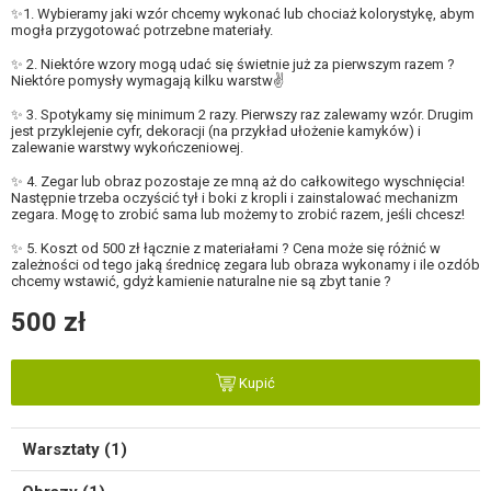
✨️1. Wybieramy jaki wzór chcemy wykonać lub chociaż kolorystykę, abym
mogła przygotować potrzebne materiały.
✨️ 2. Niektóre wzory mogą udać się świetnie już za pierwszym razem ?
Niektóre pomysły wymagają kilku warstw✌️
✨️ 3. Spotykamy się minimum 2 razy. Pierwszy raz zalewamy wzór. Drugim
jest przyklejenie cyfr, dekoracji (na przykład ułożenie kamyków) i
zalewanie warstwy wykończeniowej.
✨️ 4. Zegar lub obraz pozostaje ze mną aż do całkowitego wyschnięcia!
Następnie trzeba oczyścić tył i boki z kropli i zainstalować mechanizm
zegara. Mogę to zrobić sama lub możemy to zrobić razem, jeśli chcesz!
✨️ 5. Koszt od 500 zł łącznie z materiałami ? Cena może się różnić w
zależności od tego jaką średnicę zegara lub obraza wykonamy i ile ozdób
chcemy wstawić, gdyż kamienie naturalne nie są zbyt tanie ?
500 zł
Kupić
Warsztaty (1)